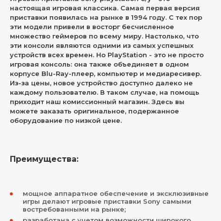
настоящая игровая классика. Самая первая версия
приставки появилась на рынке в 1994 году. С тех пор
эти модели привели в восторг бесчисленное
множество геймеров по всему миру. Настолько, что
эти консоли являются одними из самых успешных
устройств всех времен. Но PlayStation - это не просто
игровая консоль: она также объединяет в одном
корпусе Blu-Ray-плеер, компьютер и медиаресивер.
Из-за цены, новое устройство доступно далеко не
каждому пользователю. В таком случае, на помощь
приходит наш комиссионный магазин. Здесь вы
можете заказать оригинальное, подержанное
оборудование по низкой цене.
Преимущества:
мощное аппаратное обеспечение и эксклюзивные
игры делают игровые приставки Sony самыми
востребованными на рынке;
разработана с учетом возможности широкого