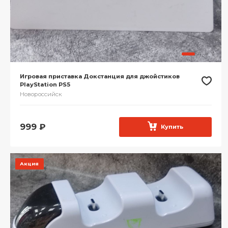
Игровая приставка Докстанция для джойстиков
PlayStation PS5
Новороссийск
999
₽
Купить
Акция