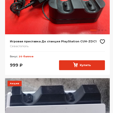
Игровая приставка Дк станция PlayStation CUH-ZDC1
Севастополь
Бонус:
20 баллов
999
₽
Купить
Акция