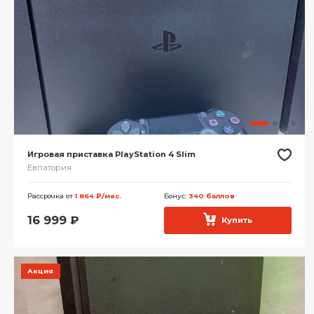
Игровая приставка PlayStation 4 Slim
Евпатория
Рассрочка от
1 864 ₽/мес.
Бонус:
340 баллов
16 999
₽
Купить
Акция