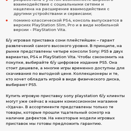
взаимодействия с социальными сетями и
нацелена на расширение взаимодействия с
другими устройствами и сервисами;
помимо классической PS4, консоль выпускается в
версиях PlayStation Slim, Pro и в виде мобильной
версии - PlayStation Vita.
Б/у игровая приставка сони плейстейшен – гарант
развлечений самого высокого уровня. В принципе, на
рынке представлены четыре консоли Sony: PS5 в двух
вариантах, PS4 и PlayStation Vita. Чтобы сэкономить на
покупке, выбирайте б/у цифровое издание PS5. Она
стоит дешевле, а многие игры временно доступны для
скачивания по выгодной цене. Коллекционеры и те,
кто хочет обладать игрой в виде физического диска,
выбирают PS5.
Купить игровую приставку sony playstation б/у клиенты
могут уже сейчас в нашем комиссионном магазине
«Удача». В ассортименте представлены только те
товары, которые прошли тщательный осмотр на
наличие дефектов. На некоторые модели игровых
приставок мы готовы предложить гарантию.