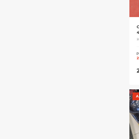
С
Р
2
А