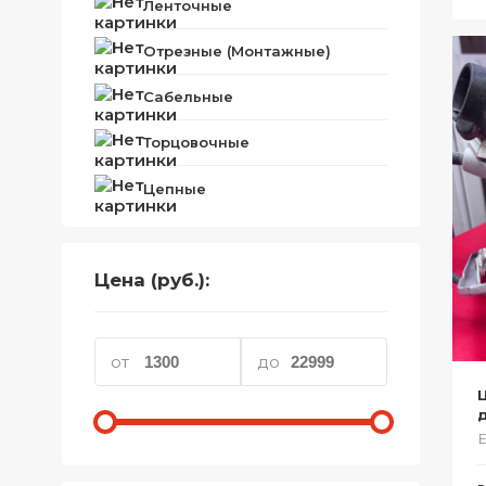
Ленточные
Телефоны
Отрезные (Монтажные)
Товары для дома
Сабельные
Фото и видеотехника
Торцовочные
Хобби и отдых
Цепные
Акционные товары
Проданные товары
Цена (руб.):
от
до
Е