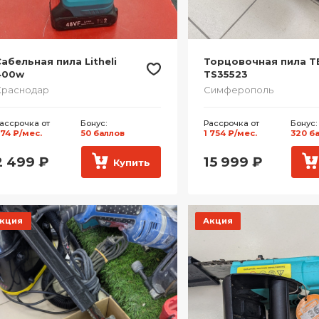
абельная пила Litheli
Торцовочная пила T
400w
TS35523
Краснодар
Симферополь
ассрочка от
Бонус:
Рассрочка от
Бонус:
74 ₽/мес.
50 баллов
1 754 ₽/мес.
320 б
2 499
₽
15 999
₽
Купить
кция
Акция