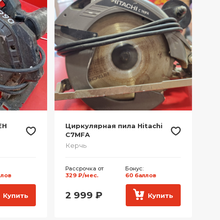
EH
Циркулярная пила Hitachi
C7MFA
Керчь
Рассрочка от
Бонус:
ллов
329 ₽/мес.
60 баллов
2 999
₽
Купить
Купить