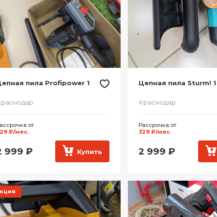
епная пила Profipower 1
Цепная пила Sturm! 1
Краснодар
Краснодар
ассрочка от
Рассрочка от
29 ₽/мес.
329 ₽/мес.
2 999
₽
2 999
₽
Купить
кция