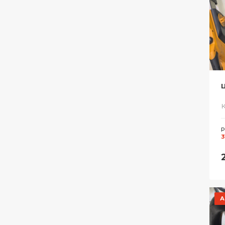
Ц
Р
3
А