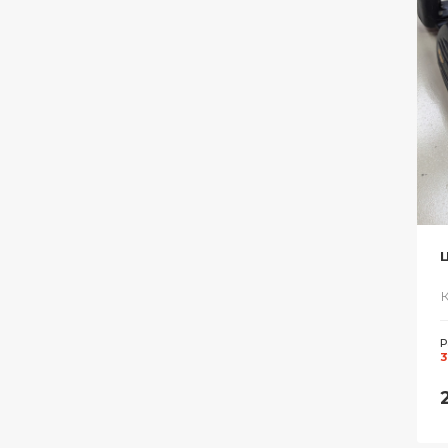
Ц
Р
3