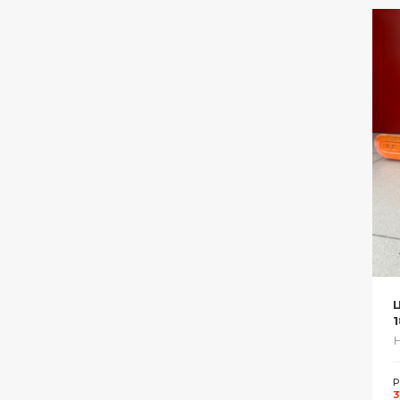
Ц
1
Р
3