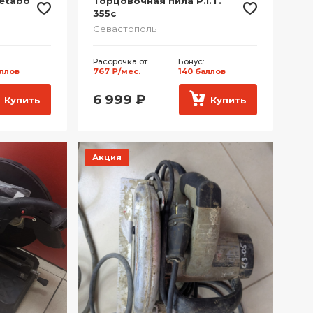
etabo
Торцовочная пила P.I.T.
355c
Севастополь
Рассрочка от
Бонус:
аллов
767 ₽/мес.
140 баллов
6 999
₽
Купить
Купить
Акция