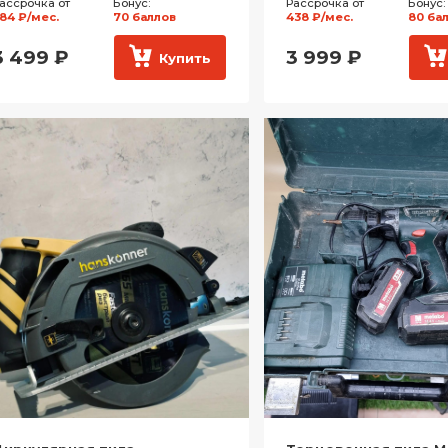
ассрочка от
Бонус:
Рассрочка от
Бонус:
84 ₽/мес.
70 баллов
438 ₽/мес.
80 ба
3 499
₽
3 999
₽
Купить