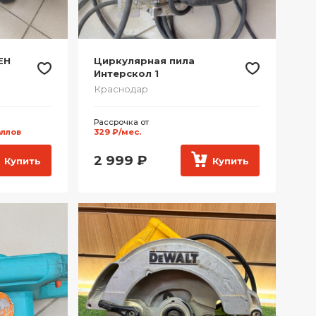
EH
Циркулярная пила
Интерскол 1
Краснодар
Рассрочка от
аллов
329 ₽/мес.
2 999
₽
Купить
Купить