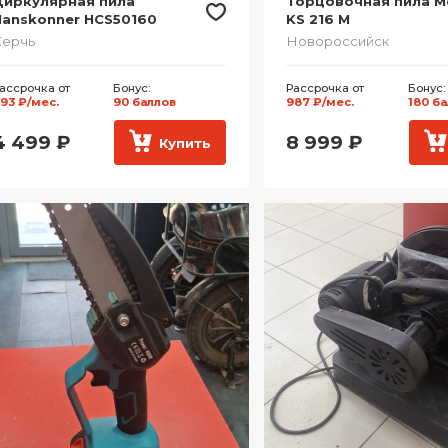
Циркулярная пила
Торцовочная пила M
Hanskonner HCS50160
KS 216 M
Керчь
Новороссийск
ассрочка от
Бонус:
Рассрочка от
Бонус:
93 ₽/мес.
90 баллов
987 ₽/мес.
180 б
4 499
₽
8 999
₽
Купить