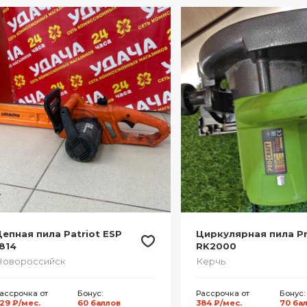
епная пила Patriot ESP
Циркулярная пила Pr
814
RK2000
Новороссийск
Керчь
ассрочка от
Бонус:
Рассрочка от
Бонус:
29 ₽/мес.
60 баллов
384 ₽/мес.
70 ба