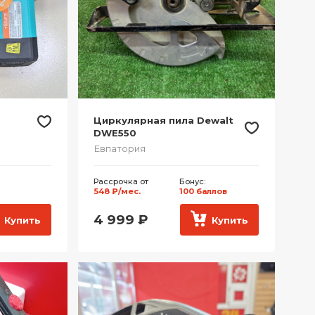
Циркулярная пила Dewalt
DWE550
Евпатория
Рассрочка от
Бонус:
548 ₽/мес.
100 баллов
4 999
₽
Купить
Купить