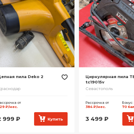
епная пила Deko 2
Циркулярная пила T
tc19015v
Краснодар
Севастополь
ассрочка от
Рассрочка от
Бонус:
29 ₽/мес.
384 ₽/мес.
70 ба
2 999
₽
3 499
₽
Купить