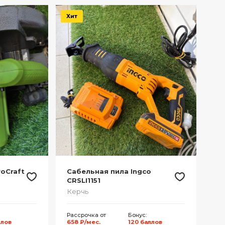
Хит
oCraft
Сабельная пила Ingco
CRSLI1151
Керчь
Рассрочка от
Бонус:
ллов
658 ₽/мес.
120 баллов