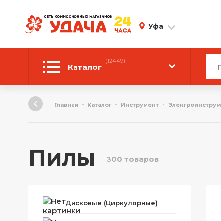
Уфа
(12449)
Каталог
Автотовары
Главная
Каталог
Инструмент
Электроинструм
Аудиотехника
Инструмент
Пилы
300 товаров
Компьютерная техника
Личные вещи
Дисковые (Циркулярные)
ТВ и Видео