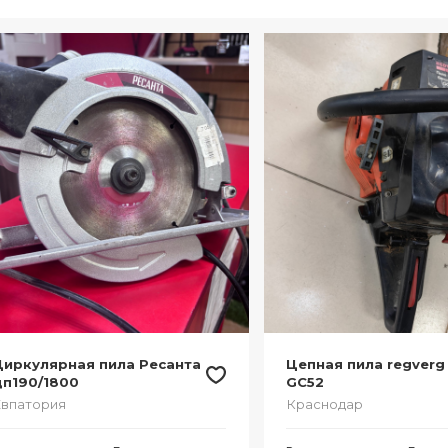
Циркулярная пила Ресанта
Цепная пила regverg
дп190/1800
GC52
впатория
Краснодар