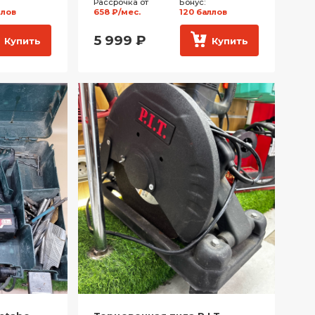
Рассрочка от
Бонус:
ллов
658 ₽/мес.
120 баллов
5 999
₽
Купить
Купить