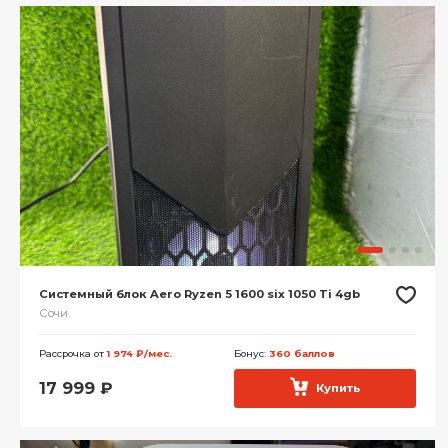
Системный блок Aero Ryzen 5 1600 six 1050 Ti 4gb
Сочи
Рассрочка от
1 974 ₽/мес.
Бонус:
360 баллов
17 999
₽
Купить