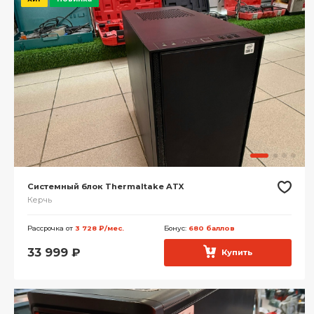
Системный блок Thermaltake ATX
Керчь
Рассрочка от
3 728 ₽/мес.
Бонус:
680 баллов
33 999
₽
Купить