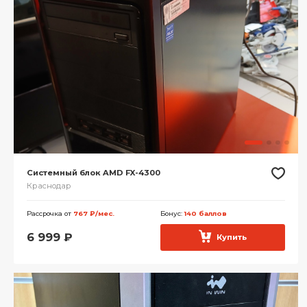
Системный блок AMD FX-4300
Краснодар
Рассрочка от
767 ₽/мес.
Бонус:
140 баллов
6 999
₽
Купить