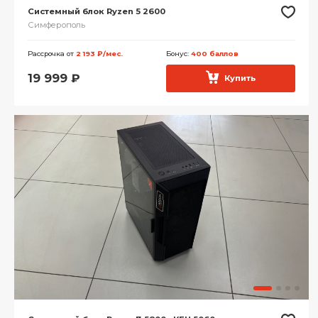
Системный блок Ryzen 5 2600
Симферополь
Рассрочка от
2 193 ₽/мес.
Бонус:
400 баллов
19 999
₽
Купить