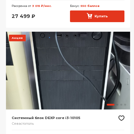
Рассрочка от
3 015 ₽/мес.
Бонус:
550 баллов
27 499
₽
Купить
Акция
Системный блок DEXP core i3-10105
Севастополь