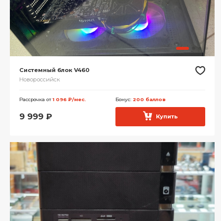
Системный блок V460
Новороссийск
Рассрочка от
1 096 ₽/мес.
Бонус:
200 баллов
9 999
₽
Купить