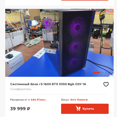
Системный блок r5 1600 RTX 3050 8gb ОЗУ 16
Симферополь
Рассрочка от
4 386 ₽/мес.
Бонус:
800 баллов
39 999
₽
Купить