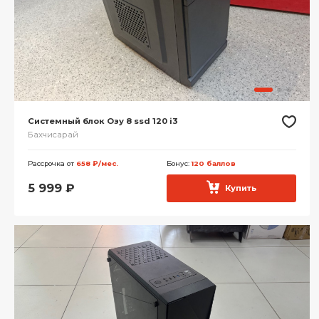
Системный блок Озу 8 ssd 120 i3
Бахчисарай
Рассрочка от
658 ₽/мес.
Бонус:
120 баллов
5 999
₽
Купить