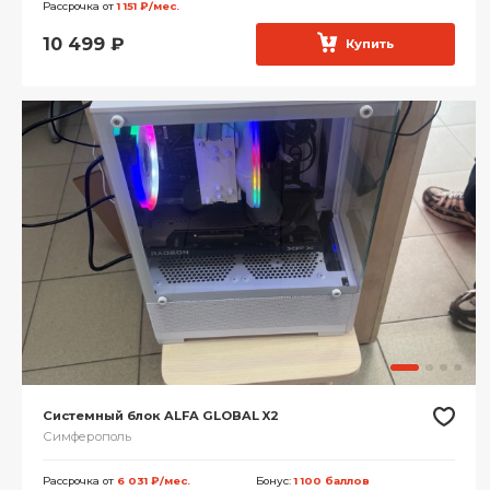
Рассрочка от
1 151 ₽/мес.
10 499
₽
Купить
Системный блок ALFA GLOBAL X2
Симферополь
Рассрочка от
6 031 ₽/мес.
Бонус:
1 100 баллов