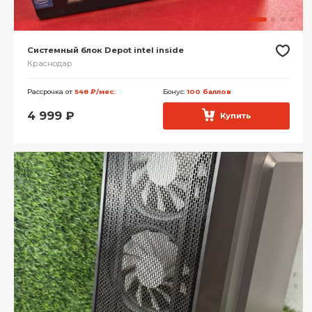
Системный блок Depot intel inside
Краснодар
Рассрочка от
548 ₽/мес.
Бонус:
100 баллов
4 999
₽
Купить