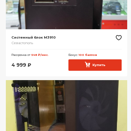
Системный блок M3910
Севастополь
Рассрочка от
548 ₽/мес.
Бонус:
100 баллов
4 999
₽
Купить