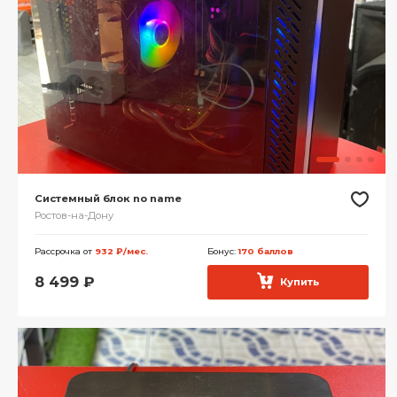
Системный блок no name
Ростов-на-Дону
Рассрочка от
932 ₽/мес.
Бонус:
170 баллов
8 499
₽
Купить