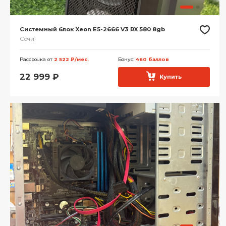
Системный блок Xeon E5-2666 V3 RX 580 8gb
Сочи
Рассрочка от
2 522 ₽/мес.
Бонус:
460 баллов
22 999
₽
Купить